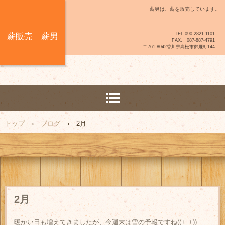
薪男は、薪を販売しています。
TEL.090-2821-1101
薪販売 薪男
FAX. 087-887-4791
〒761-8042香川県高松市御厩町144
トップ
›
ブログ
›
2月
2月
暖かい日も増えてきましたが、今週末は雪の予報ですね((+_+))