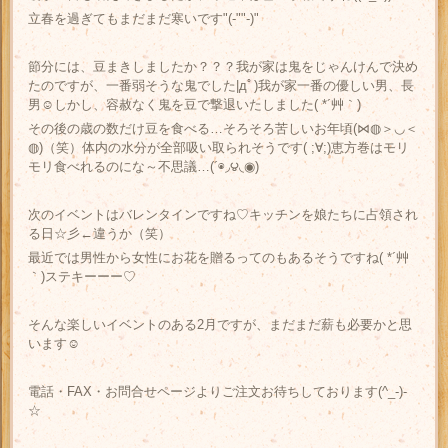
立春を過ぎてもまだまだ寒いです"(-""-)"
節分には、豆まきしましたか？？？我が家は鬼をじゃんけんで決め
たのですが、一番弱そうな鬼でした|дﾟ)我が家一番の優しい男、長
男☺しかし、容赦なく鬼を豆で撃退いたしました( *´艸｀)
その後の歳の数だけ豆を食べる…そろそろ苦しいお年頃(⋈◍＞◡＜
◍)（笑）体内の水分が全部吸い取られそうです( ;∀;)恵方巻はモリ
モリ食べれるのにな～不思議…(´◉◞౪◟◉)
次のイベントはバレンタインですね♡キッチンを娘たちに占領され
る日☆彡←違うか（笑）
最近では男性から女性にお花を贈るってのもあるそうですね( *´艸
｀)ステキーーー♡
そんな楽しいイベントのある2月ですが、まだまだ薪も必要かと思
います☺
電話・FAX・お問合せページよりご注文お待ちしております(^_-)-
☆