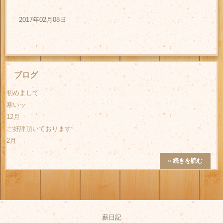
2017年02月08日
ブログ
初めまして
寒いッ
12月
ご好評頂いております
2月
» 続きを読む
薪日記